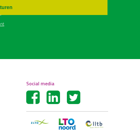
turen
nt
Social media