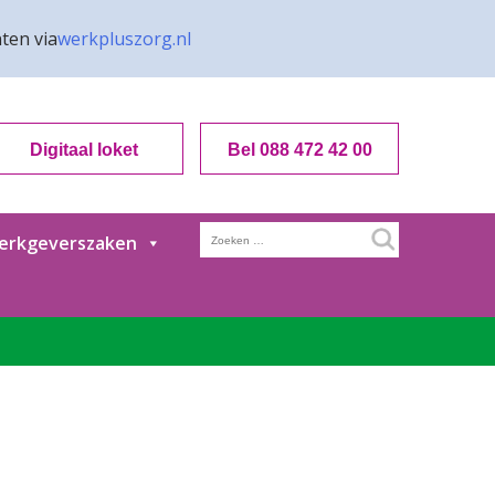
ten via
werkpluszorg.nl
Digitaal loket
Bel 088 472 42 00
Zoeken
erkgeverszaken
naar: