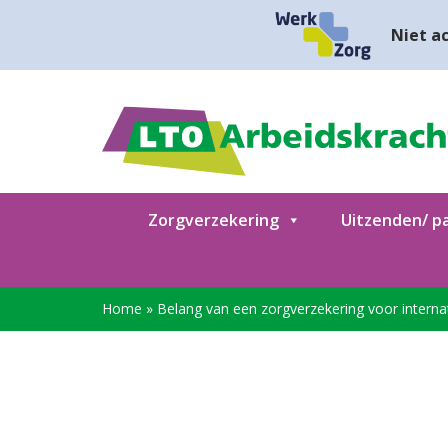
Niet ac
Zorgverzekering
Uitzenden/ pa
Home
»
Belang van een zorgverzekering voor intern