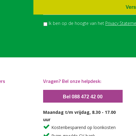
Vers
Ik ben op de hoogte van het
Privacy Stateme
ers
Vragen? Bel onze helpdesk:
Bel 088 472 42 00
Maandag t/m vrijdag, 8.30 - 17.00
uur
Kostenbesparend op loonkosten
Ruim gevulde CV-bank