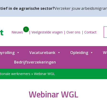
tief in de agrarische sector?
Verzeker jouw arbeidsmigran
1
Nieuws
|
Veelgestelde vragen
|
Over ons
|
Contact
yrolling
Vacaturebank
Opleiding
W
Bedrijfsverzekeringen
ationale werknemers
»
Webinar WGL
Webinar WGL