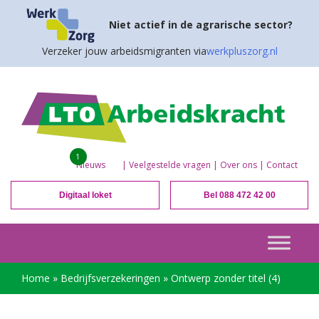
Niet actief in de agrarische sector?
Verzeker jouw arbeidsmigranten via
werkpluszorg.nl
1
Nieuws
|
Veelgestelde vragen
|
Over ons
|
Contact
Digitaal loket
Bel 088 472 42 00
Home
»
Bedrijfsverzekeringen
»
Ontwerp zonder titel (4)