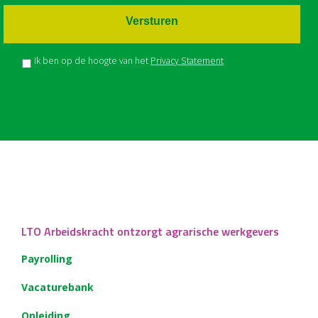
Versturen
Ik ben op de hoogte van het
Privacy Statement
LTO Arbeidskracht ontzorgt agrarische werkgevers
Payrolling
Vacaturebank
Opleiding