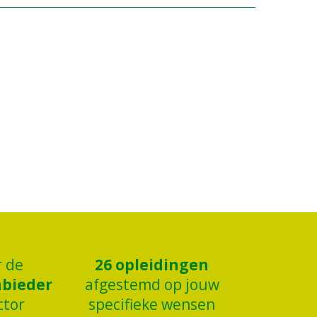
r de
26
opleidingen
nbieder
afgestemd op jouw
ctor
specifieke wensen