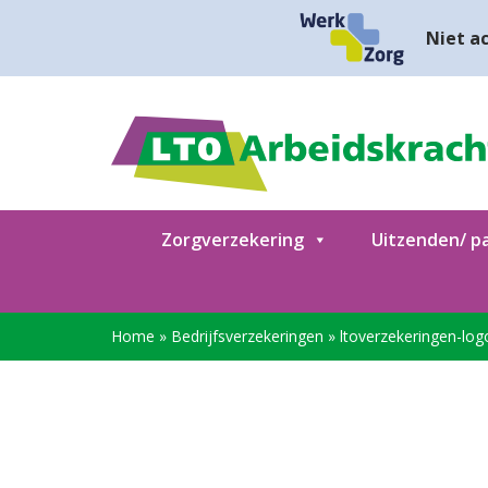
Niet ac
Zorgverzekering
Uitzenden/ pa
Home
»
Bedrijfsverzekeringen
»
ltoverzekeringen-log