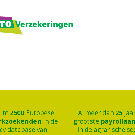
uim
2500
Europese
Al meer dan
25
jaa
rkzoekenden
in de
grootste
payrollaa
cv database van
in de agrarische se