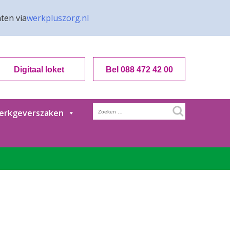
ten via
werkpluszorg.nl
Digitaal loket
Bel 088 472 42 00
Zoeken
erkgeverszaken
naar: