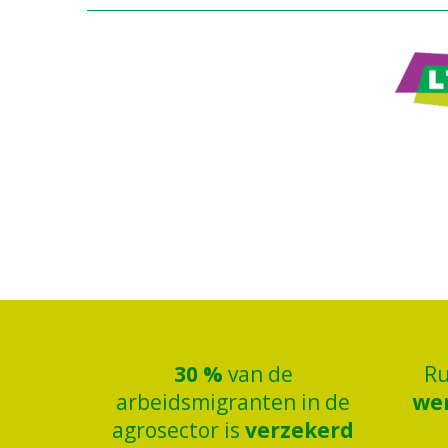
30
%
van de
R
arbeidsmigranten in de
we
agrosector is
verzekerd