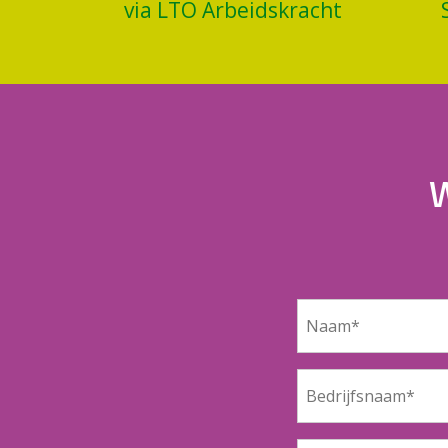
via LTO Arbeidskracht
W