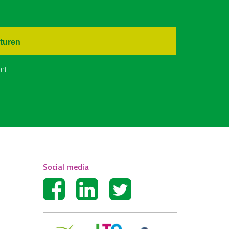
turen
nt
Social media