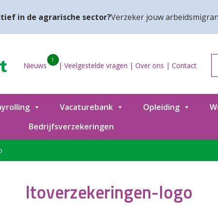
tief in de agrarische sector?
Verzeker jouw arbeidsmigran
1
Nieuws
|
Veelgestelde vragen
|
Over ons
|
Contact
yrolling
Vacaturebank
Opleiding
W
Bedrijfsverzekeringen
o
ltoverzekeringen-logo