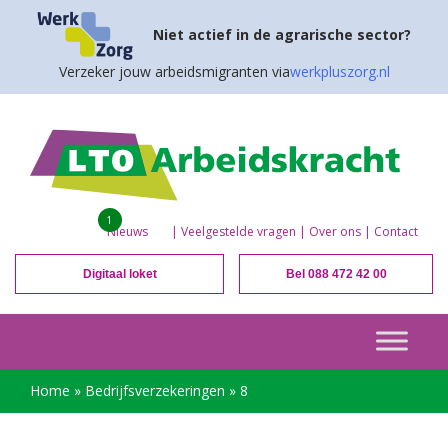
Niet actief in de agrarische sector?
Verzeker jouw arbeidsmigranten via
werkpluszorg.nl
1
Nieuws
|
Veelgestelde vragen
|
Over ons
|
Contact
Digitaal loket
Bel 088 472 42 00
Home
»
Bedrijfsverzekeringen
»
8