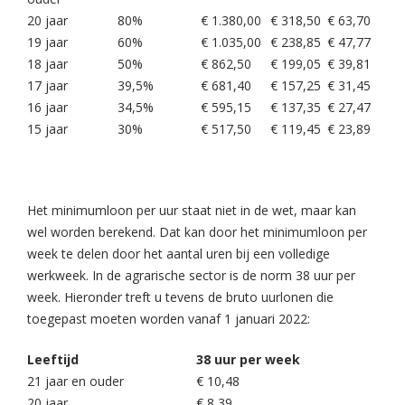
20 jaar
80%
€ 1.380,00
€ 318,50
€ 63,70
19 jaar
60%
€ 1.035,00
€ 238,85
€ 47,77
18 jaar
50%
€ 862,50
€ 199,05
€ 39,81
17 jaar
39,5%
€ 681,40
€ 157,25
€ 31,45
16 jaar
34,5%
€ 595,15
€ 137,35
€ 27,47
15 jaar
30%
€ 517,50
€ 119,45
€ 23,89
Het minimumloon per uur staat niet in de wet, maar kan
wel worden berekend. Dat kan door het minimumloon per
week te delen door het aantal uren bij een volledige
werkweek. In de agrarische sector is de norm 38 uur per
week. Hieronder treft u tevens de bruto uurlonen die
toegepast moeten worden vanaf 1 januari 2022:
Leeftijd
38 uur per week
21 jaar en ouder
€ 10,48
20 jaar
€ 8,39