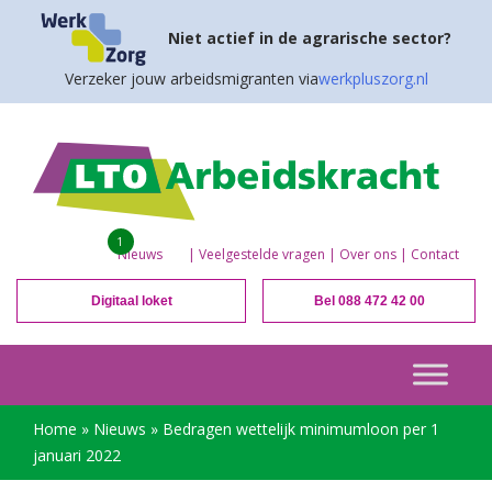
Niet actief in de agrarische sector?
Verzeker jouw arbeidsmigranten via
werkpluszorg.nl
1
Nieuws
|
Veelgestelde vragen
|
Over ons
|
Contact
Digitaal loket
Bel 088 472 42 00
Home
»
Nieuws
»
Bedragen wettelijk minimumloon per 1
januari 2022