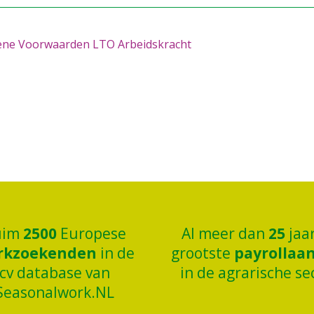
ne Voorwaarden LTO Arbeidskracht
uim
2500
Europese
Al meer dan
25
jaa
rkzoekenden
in de
grootste
payrollaa
cv database van
in de agrarische se
Seasonalwork.NL