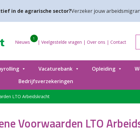
tief in de agrarische sector?
Verzeker jouw arbeidsmigran
1
Nieuws
|
Veelgestelde vragen
|
Over ons
|
Contact
yrolling
Vacaturebank
Opleiding
W
Bedrijfsverzekeringen
rden LTO Arbeidskracht
ne Voorwaarden LTO Arbeid