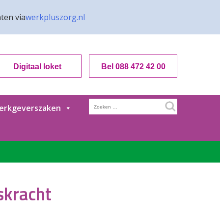
ten via
werkpluszorg.nl
Digitaal loket
Bel 088 472 42 00
Zoeken
erkgeverszaken
naar:
skracht