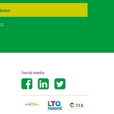
turen
nt
Social media