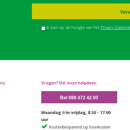
Vers
Ik ben op de hoogte van het
Privacy Stateme
ers
Vragen? Bel onze helpdesk:
Bel 088 472 42 00
Maandag t/m vrijdag, 8.30 - 17.00
uur
Kostenbesparend op loonkosten