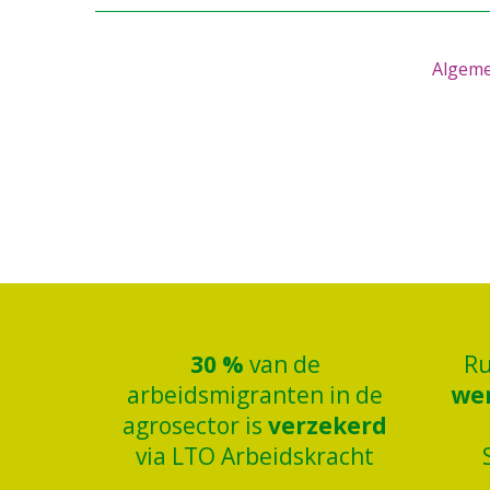
Algeme
30
%
van de
R
arbeidsmigranten in de
we
agrosector is
verzekerd
via LTO Arbeidskracht