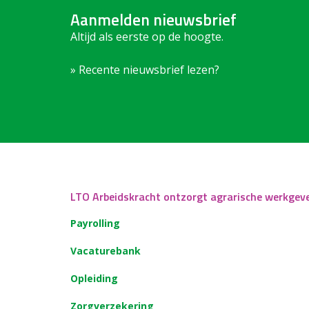
Aanmelden nieuwsbrief
Altijd als eerste op de hoogte.
» Recente nieuwsbrief lezen?
LTO Arbeidskracht ontzorgt agrarische werkgev
Payrolling
Vacaturebank
Opleiding
Zorgverzekering