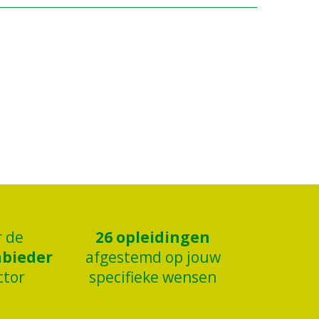
r de
26
opleidingen
nbieder
afgestemd op jouw
ctor
specifieke wensen