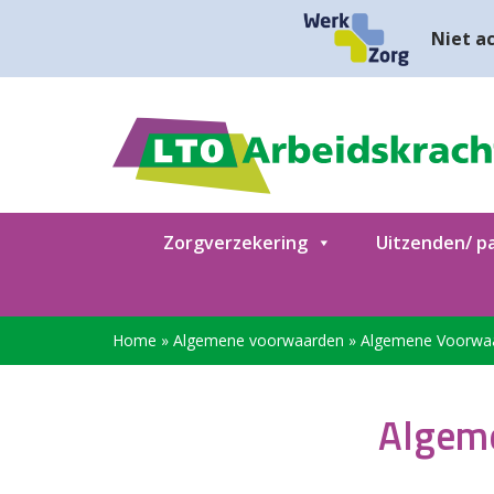
Niet ac
Zorgverzekering
Uitzenden/ pa
Home
»
Algemene voorwaarden
»
Algemene Voorwaa
Algeme