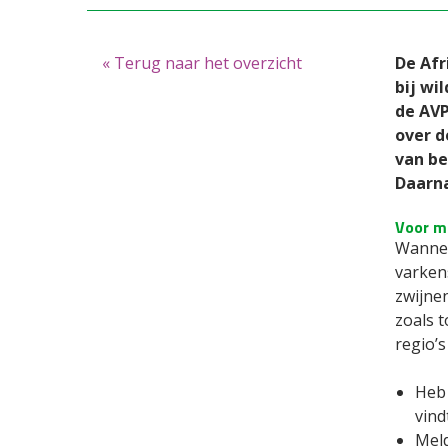
« Terug naar het overzicht
De Afr
bij wi
de AVP
over d
van be
Daarna
Voor m
Wannee
varken
zwijne
zoals 
regio’s
Heb 
vind
Meld