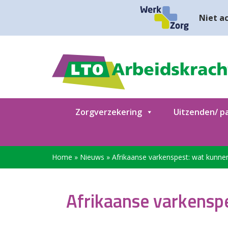
Niet ac
Zorgverzekering
Uitzenden/ pa
Home
»
Nieuws
»
Afrikaanse varkenspest: wat kunn
Afrikaanse varkensp