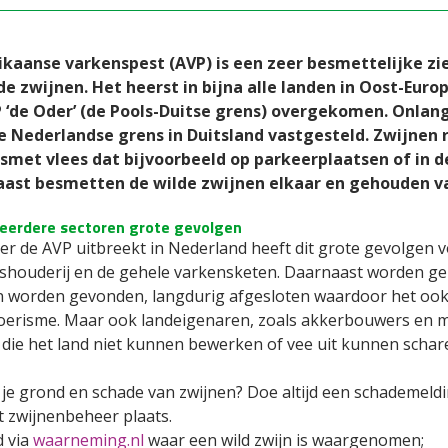
ikaanse varkenspest (AVP) is een zeer besmettelijke 
lde zwijnen. Het heerst in bijna alle landen in Oost-Euro
 ‘de Oder’ (de Pools-Duitse grens) overgekomen. Onlang
e Nederlandse grens in Duitsland vastgesteld. Zwijnen
smet vlees dat bijvoorbeeld op parkeerplaatsen of in 
ast besmetten de wilde zwijnen elkaar en gehouden v
eerdere sectoren grote gevolgen
r de AVP uitbreekt in Nederland heeft dit grote gevolgen v
shouderij en de gehele varkensketen. Daarnaast worden ge
n worden gevonden, langdurig afgesloten waardoor het ook 
toerisme. Maar ook landeigenaren, zoals akkerbouwers en m
 die het land niet kunnen bewerken of vee uit kunnen schar
je grond en schade van zwijnen? Doe altijd een schademeld
t zwijnenbeheer plaats.
 via
waarneming.nl
waar een wild zwijn is waargenomen;