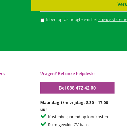
Vers
Ik ben op de hoogte van het
Privacy Stateme
ers
Vragen? Bel onze helpdesk:
Bel 088 472 42 00
Maandag t/m vrijdag, 8.30 - 17.00
uur
Kostenbesparend op loonkosten
Ruim gevulde CV-bank