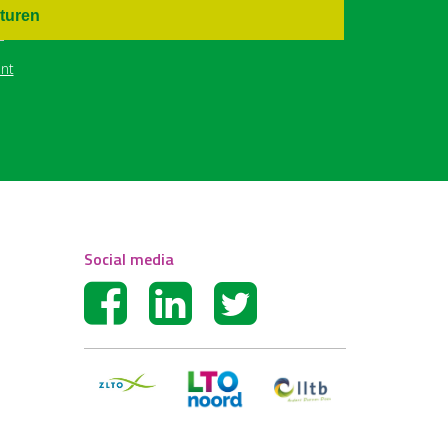
turen
nt
Social media