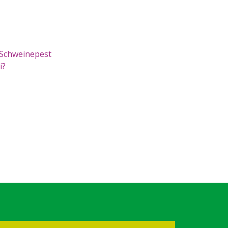
 Schweinepest
i?