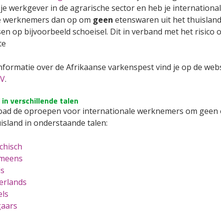
je werkgever in de agrarische sector en heb je internation
e werknemers dan op om
geen
etenswaren uit het thuislan
en op bijvoorbeeld schoeisel. Dit in verband met het risico 
te
nformatie over de Afrikaanse varkenspest vind je op de web
V
.
in verschillende talen
ad de oproepen voor internationale werknemers om geen 
island in onderstaande talen:
chisch
meens
ls
erlands
ls
gaars