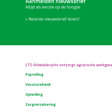
Aanmelden nieuwsbrief
Altijd als eerste op de hoogte.
» Recente nieuwsbrief lezen?
LTO Arbeidskracht ontzorgt agrarische werkgev
Payrolling
Vacaturebank
Opleiding
Zorgverzekering