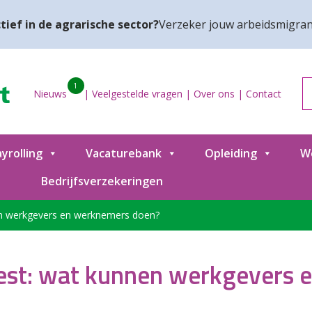
tief in de agrarische sector?
Verzeker jouw arbeidsmigran
1
Nieuws
|
Veelgestelde vragen
|
Over ons
|
Contact
yrolling
Vacaturebank
Opleiding
W
Bedrijfsverzekeringen
en werkgevers en werknemers doen?
est: wat kunnen werkgevers