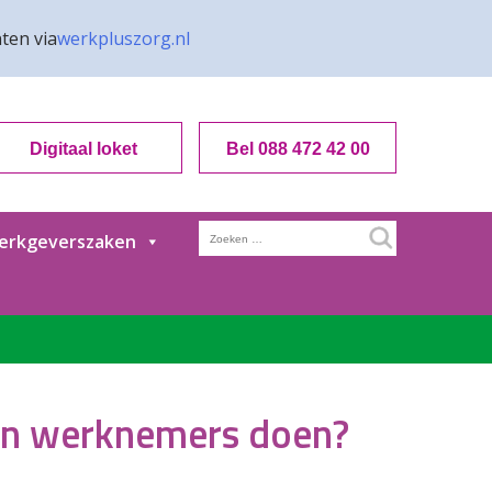
ten via
werkpluszorg.nl
Digitaal loket
Bel 088 472 42 00
Zoeken
erkgeverszaken
naar:
 en werknemers doen?