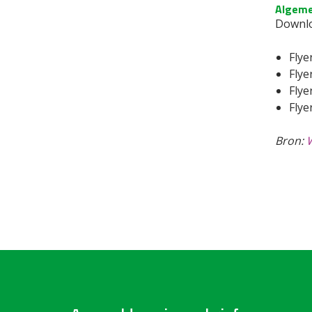
Algeme
Downlo
Flye
Flye
Flye
Fly
Bron:
W