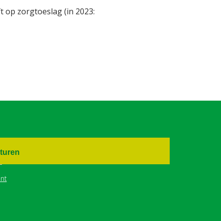
t op zorgtoeslag (in 2023:
turen
nt