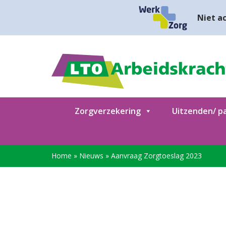
Niet ac
Zorgverzekering
Uitzenden/ pa
Home
»
Nieuws
»
Aanvraag Zorgtoeslag 2023