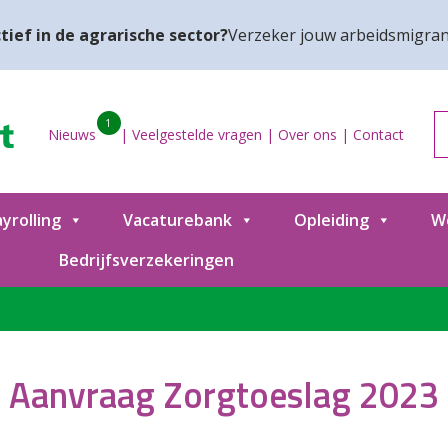
tief in de agrarische sector?
Verzeker jouw arbeidsmigran
1
Nieuws
|
Veelgestelde vragen
|
Over ons
|
Contact
yrolling
Vacaturebank
Opleiding
W
Bedrijfsverzekeringen
Aanvraag Zorgtoeslag 2023