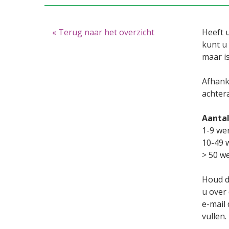
« Terug naar het overzicht
Heeft 
kunt u
maar i
Afhank
achter
Aanta
1-9 we
10-49 
> 50 w
Houd d
u over
e-mail
vullen.