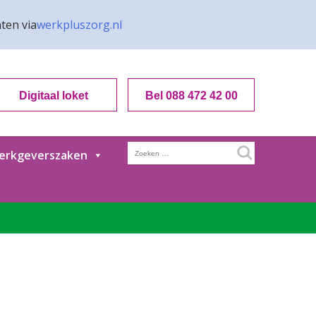
ten via
werkpluszorg.nl
Digitaal loket
Bel 088 472 42 00
Zoeken
erkgeverszaken
naar: