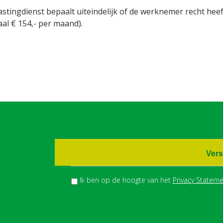
stingdienst bepaalt uiteindelijk of de werknemer recht heef
al € 154,- per maand).
Vers
Ik ben op de hoogte van het
Privacy Stateme