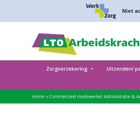
Niet ac
Zorgverzekering
Uitzenden/ pa
Home
»
Commercieel medewerker Administratie & A