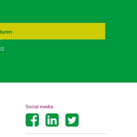
turen
nt
Social media