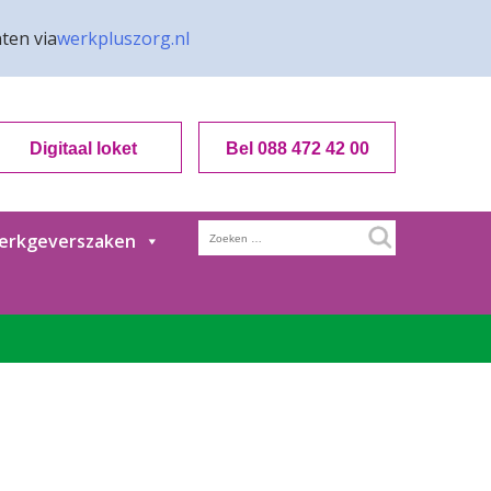
ten via
werkpluszorg.nl
Digitaal loket
Bel 088 472 42 00
Zoeken
erkgeverszaken
naar: